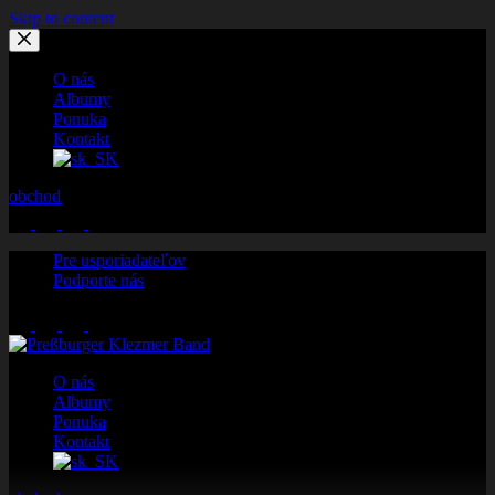
Skip to content
O nás
Albumy
Ponuka
Kontakt
obchod
Pre usporiadateľov
Podporte nás
O nás
Albumy
Ponuka
Kontakt