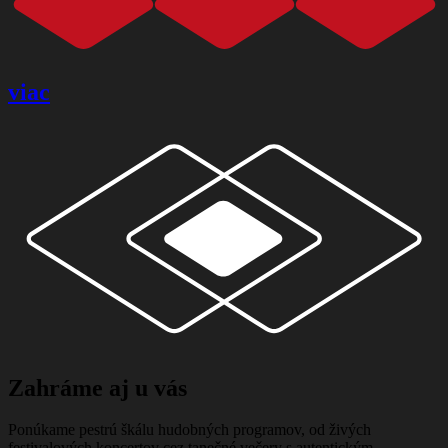
viac
Zahráme aj u vás
Ponúkame pestrú škálu hudobných programov, od živých
festivalových koncertov cez tanečné večery s autentickým