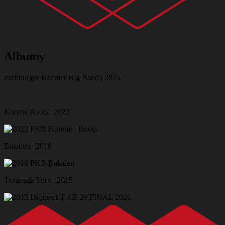
Albumy
Preßburger Kezmer Big Band | 2025
Korene Roots | 2022
Baladen | 2018
Tsvantsik Yorn | 2015