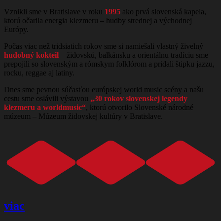
Vznikli sme v Bratislave v roku
1995
ako prvá slovenská kapela,
ktorú očarila energia klezmeru – hudby strednej a východnej
Európy.
Počas viac než tridsiatich rokov sme si namiešali vlastný živelný
hudobný kokteil
– židovskú, balkánsku a orientálnu tradíciu sme
prepojili so slovenským a rómskym folklórom a pridali štipku jazzu,
rocku, reggae aj latiny.
Dnes sme pevnou súčasťou európskej world music scény a našu
cestu sme oslávili výstavou
„30 rokov slovenskej legendy
klezmeru a worldmusic“
, ktorú otvorilo Slovenské národné
múzeum – Múzeum židovskej kultúry v Bratislave.
viac