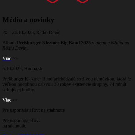
Média a novinky
20 – 24.10.2025, Rádio Devín
Album
Preßburger Klezmer Big Band 2025
v
albume týždňa na
Rádiu Devín
.
Viac
>>
6.10.2025, Hudba.sk
Preßburger Klezmer Band prichádzajú so živou nahrávkou, ktorá je
veľkou hudobnou oslavou 30 rokov existencie skupiny. 74 minút
strhujúcej hudby.
Viac
>>
Pre usporiadateľov: na stiahnutie
Pre usporiadateľov:
na stiahnutie