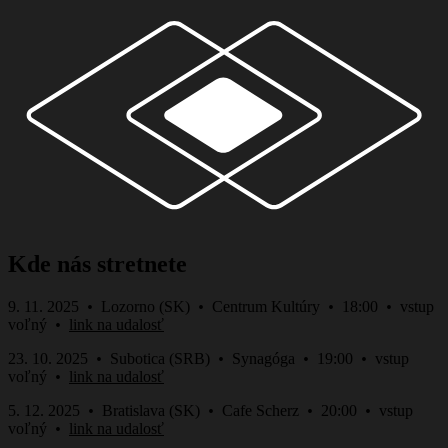
Kde nás stretnete
9. 11. 2025
•
Lozorno (SK)
•
Centrum Kultúry
•
18:00
•
vstup
voľný
•
link na udalosť
23. 10. 2025
•
Subotica (SRB)
•
Synagóga
•
19:00
•
vstup
voľný
•
link na udalosť
5. 12. 2025
•
Bratislava (SK)
•
Cafe Scherz
•
20:00
•
vstup
voľný
•
link na udalosť