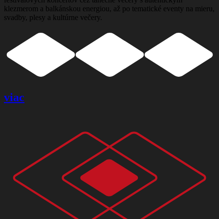
klezmerom a balkánskou energiou, až po tematické eventy na mieru,
svadby, plesy a kultúrne večery.
viac